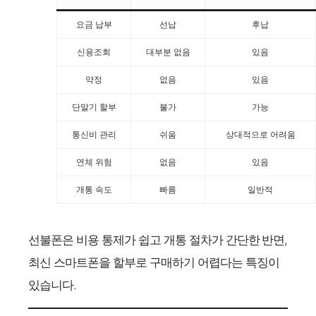
요금 납부
선납
후납
신용조회
대부분 없음
있음
약정
없음
있음
단말기 할부
불가
가능
통신비 관리
쉬움
상대적으로 어려움
연체 위험
없음
있음
개통 속도
빠름
일반적
선불폰은 비용 통제가 쉽고 개통 절차가 간단한 반면,
최신 스마트폰을 할부로 구매하기 어렵다는 특징이
있습니다.