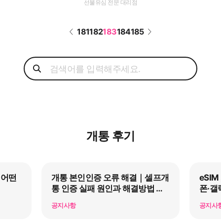
선불유심 전문 대리점
181
182
183
184
185
개통 후기
 어떤
개통 본인인증 오류 해결｜셀프개
eSI
통 인증 실패 원인과 해결방법 총
폰·갤
정리
공지사항
공지사