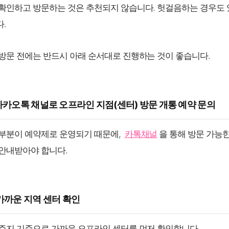
확인하고 방문하는 것은 추천되지 않습니다. 헛걸음하는 경우도 
.
방문 전에는 반드시 아래 순서대로 진행하는 것이 좋습니다.
 카카오톡 채널로 오프라인 지점(센터) 방문 개통 예약 문의
부분이 예약제로 운영되기 때문에,
카톡채널
을 통해 방문 가능
안내받아야 합니다.
 가까운 지역 센터 확인
주지 기준으로 가까운 오프라인 센터를 먼저 확인합니다.