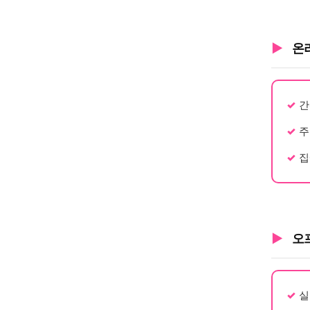
온
간
주
집
오
실