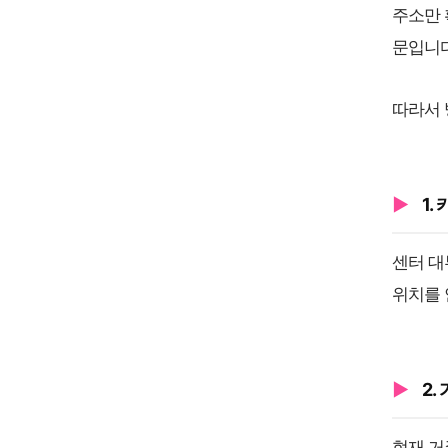
주소만 
문입니다
따라서 
1.
센터 대
위치를 
2.
현재 거