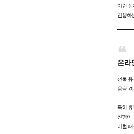
이런 상
진행하는
온라
선불 유
움을 겪
특히 
진행이 
이럴 때