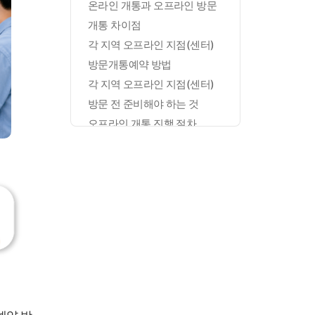
온라인 개통과 오프라인 방문
개통 차이점
각 지역 오프라인 지점(센터)
방문개통예약 방법
각 지역 오프라인 지점(센터)
방문 전 준비해야 하는 것
오프라인 개통 진행 절차
이런 분들에게 방문 개통이 더
빠릅니다
관련글