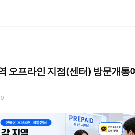
역 오프라인 지점(센터) 방문개통
19