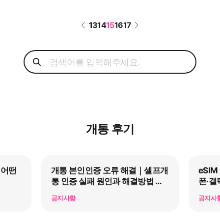
13
14
15
16
17
개통 후기
 어떤
개통 본인인증 오류 해결｜셀프개
eSI
통 인증 실패 원인과 해결방법 총
폰·갤
정리
공지사항
공지사