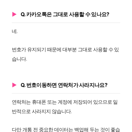
Q. 카카오톡은 그대로 사용할 수 있나요?
네.
번호가 유지되기 때문에 대부분 그대로 사용할 수 있
습니다.
Q. 번호이동하면 연락처가 사라지나요?
연락처는 휴대폰 또는 계정에 저장되어 있으므로 일
반적으로 사라지지 않습니다.
다만 개통 전 중요한 데이터는 백업해 두는 것이 좋습