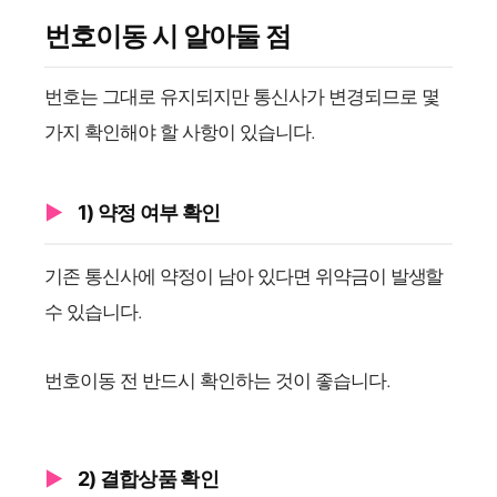
번호이동 시 알아둘 점
번호는 그대로 유지되지만 통신사가 변경되므로 몇
가지 확인해야 할 사항이 있습니다.
1) 약정 여부 확인
기존 통신사에 약정이 남아 있다면 위약금이 발생할
수 있습니다.
번호이동 전 반드시 확인하는 것이 좋습니다.
2) 결합상품 확인