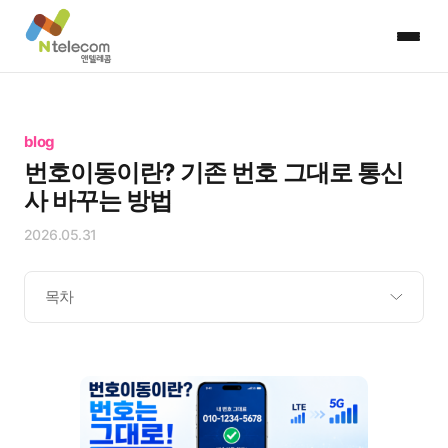
blog
번호이동이란? 기존 번호 그대로 통신
사 바꾸는 방법
2026.05.31
목차