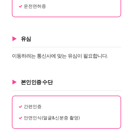
운전면허증
유심
이동하려는 통신사에 맞는 유심이 필요합니다.
본인인증 수단
간편인증
안면인식(얼굴&신분증 촬영)