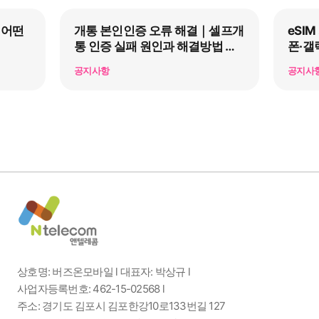
 어떤
개통 본인인증 오류 해결｜셀프개
eSI
통 인증 실패 원인과 해결방법 총
폰·갤
정리
공지사항
공지사
상호명: 버즈온모바일 l 대표자: 박상규 l
사업자등록번호: 462-15-02568 l
주소: 경기도 김포시 김포한강10로133번길 127