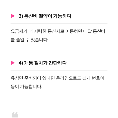
3) 통신비 절약이 가능하다
요금제가 더 저렴한 통신사로 이동하면 매달 통신비
를 줄일 수 있습니다.
4) 개통 절차가 간단하다
유심만 준비되어 있다면 온라인으로도 쉽게 번호이
동이 가능합니다.