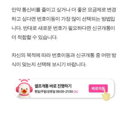
만약 통신비를 줄이고 싶거나 더 좋은 요금제로 변경
하고 싶다면 번호이동이 가장 많이 선택되는 방법입
니다. 반대로 새로운 번호가 필요하다면 신규개통이
더 적합할 수 있습니다.
자신의 목적에 따라 번호이동과 신규개통 중 어떤 방
식이 맞는지 선택해 보시기 바랍니다.