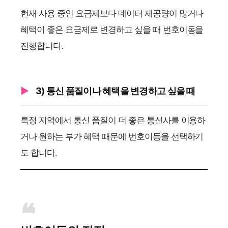
현재 사용 중인 요금제보다 데이터 제공량이 많거나
혜택이 좋은 요금제로 변경하고 싶을 때 번호이동을
진행합니다.
3) 통신 품질이나 혜택을 변경하고 싶을 때
특정 지역에서 통신 품질이 더 좋은 통신사를 이용하
거나 원하는 부가 혜택 때문에 번호이동을 선택하기
도 합니다.