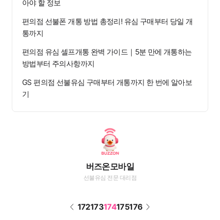
아야 할 정보
편의점 선불폰 개통 방법 총정리! 유심 구매부터 당일 개
통까지
편의점 유심 셀프개통 완벽 가이드｜5분 만에 개통하는
방법부터 주의사항까지
GS 편의점 선불유심 구매부터 개통까지 한 번에 알아보
기
버즈온모바일
선불유심 전문 대리점
172
173
174
175
176