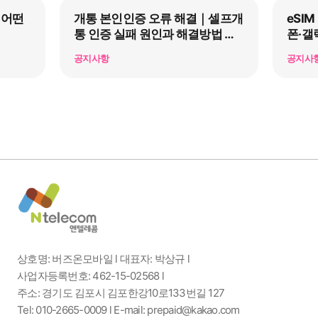
 어떤
개통 본인인증 오류 해결｜셀프개
eSI
통 인증 실패 원인과 해결방법 총
폰·갤
정리
공지사항
공지사
상호명: 버즈온모바일 l 대표자: 박상규 l
사업자등록번호: 462-15-02568 l
주소: 경기도 김포시 김포한강10로133번길 127
Tel: 010-2665-0009 l E-mail: prepaid@kakao.com