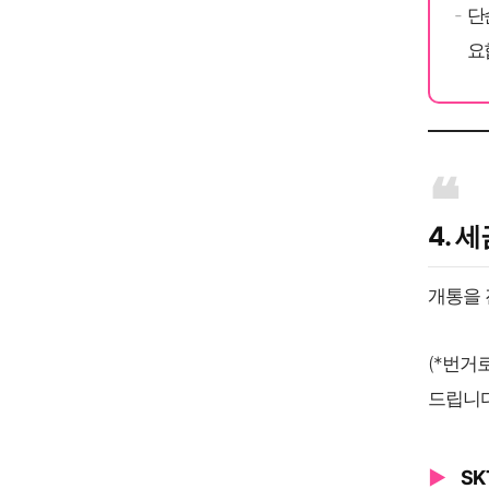
단
요
4. 
개통을 
(*번거
드립니다
SK