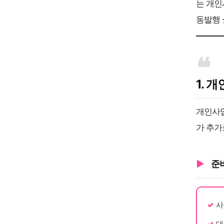
는 개인
동발행 
1. 
개인사업
가 추가
준
사
대