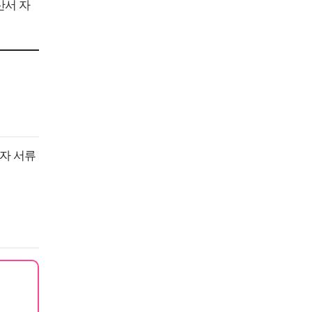
산서 자
자 서류