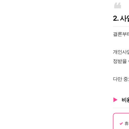
2. 
결론부터
개인사업
정받을 
다만 중
비
휴