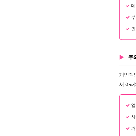
데
부
인
주
개인적인
서 아래
업
사
거