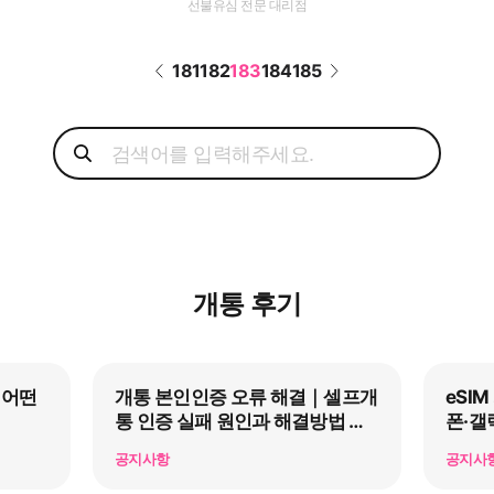
선불유심 전문 대리점
181
182
183
184
185
개통 후기
 어떤
개통 본인인증 오류 해결｜셀프개
eSI
통 인증 실패 원인과 해결방법 총
폰·갤
정리
공지사항
공지사