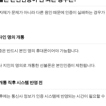
자체가 문제가 아니라 다른 원인 때문에 인증이 실패하는 경우가
 타인 명의 개통
은 반드시 본인 명의 휴대폰이어야 가능합니다.
 지인의 명의로 개통한 선불폰은 본인인증이 제한됩니다.
 개통 직후 시스템 반영 전
후에는 통신사 정보가 인증 시스템에 반영되는 시간이 필요할 수