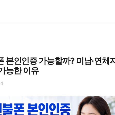
폰 본인인증 가능할까? 미납·연체
가능한 이유
14