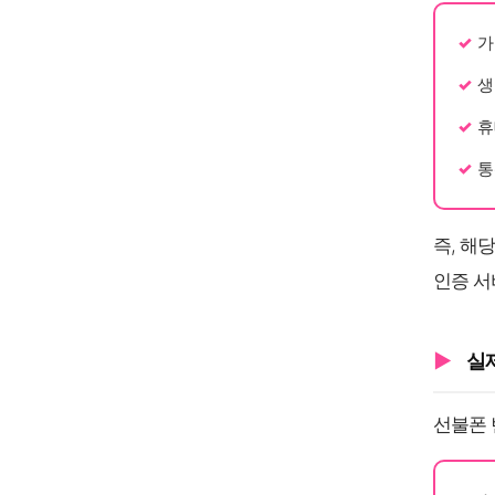
가
생
휴
통
즉, 해
인증 서
실
선불폰 