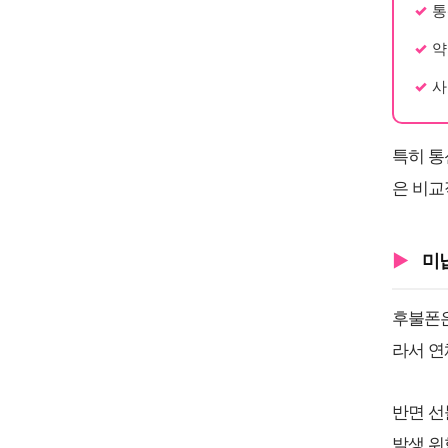
통
약
사
특히 통
은 비교
미
후불폰은
라서 연
반면 선
발생 위