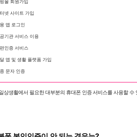
핑몰 회원가입
터넷 사이트 가입
융 앱 로그인
공기관 서비스 이용
편인증 서비스
달 앱 및 생활 플랫폼 가입
종 문자 인증
일상생활에서 필요한 대부분의 휴대폰 인증 서비스를 사용할 수
선불폰 본인인증이 안 되는 경우는?