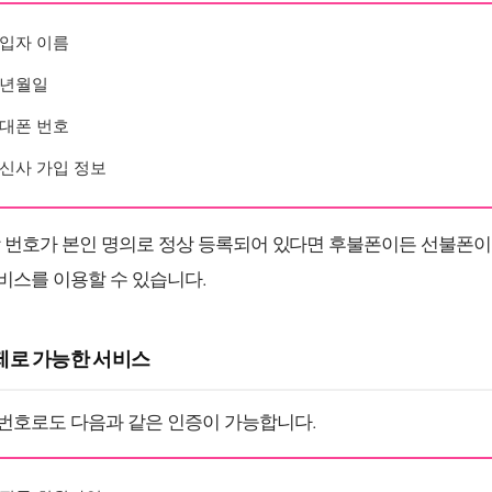
입자 이름
년월일
대폰 번호
신사 가입 정보
당 번호가 본인 명의로 정상 등록되어 있다면 후불폰이든 선불폰이
비스를 이용할 수 있습니다.
제로 가능한 서비스
번호로도 다음과 같은 인증이 가능합니다.