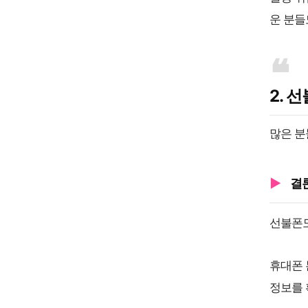
운 분들
2. 
많은 분
결
선불폰도
휴대폰 
정보를 