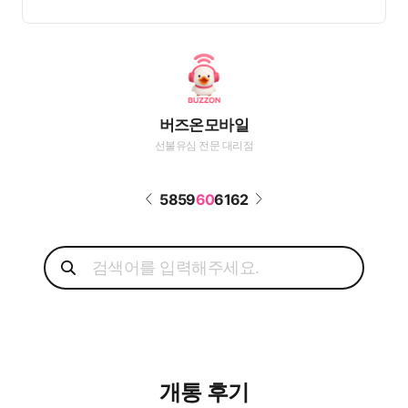
버즈온모바일
선불유심 전문 대리점
58
59
60
61
62
개통 후기