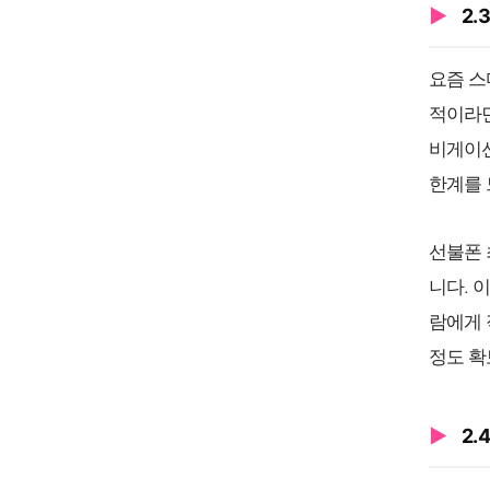
2.
요즘 스
적이라면
비게이션
한계를 
선불폰 
니다. 
람에게 
정도 확
2.