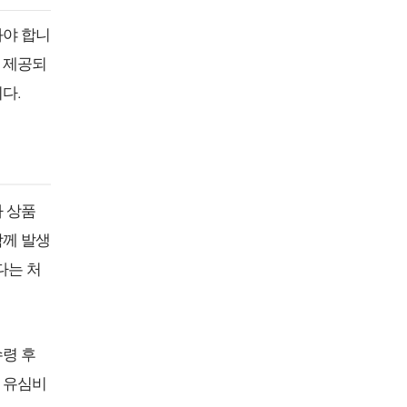
봐야 합니
 제공되
다.
 상품
함께 발생
다는 처
수령 후
 유심비