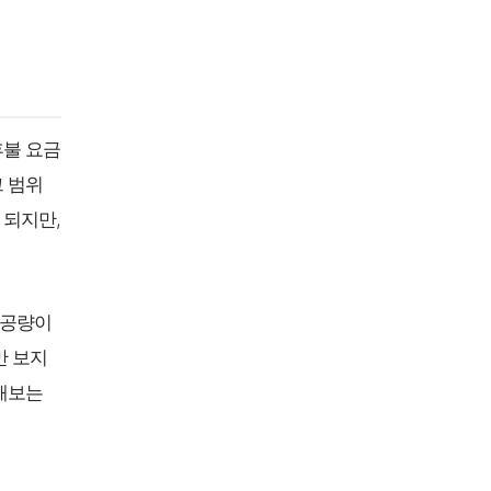
후불 요금
그 범위
 되지만,
제공량이
만 보지
산해보는