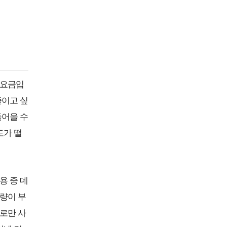
본요금입
줄이고 싶
들어올 수
도가 떨
용 중 데
량이 부
로만 사