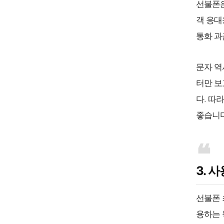
선불폰은
객 응대
통화 과
문자 역
터만 보
다. 따
좋습니다
3. 
선불폰 
용하는 