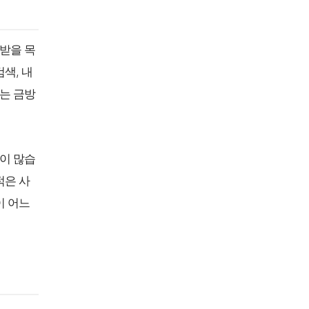
받을 목
색, 내
제는 금방
이 많습
적은 사
이 어느