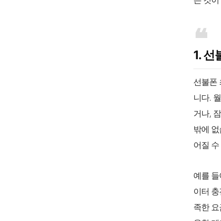
는 것이
1. 
선불폰 
니다. 
거나, 
밖에 없
어질 수
예를 들
이터 충
족한 요