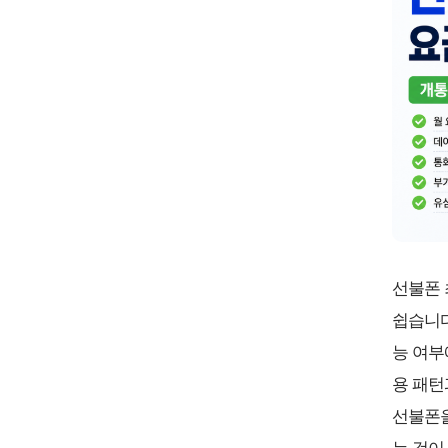
선불폰 
쉽습니다
능 여부
용 패턴
선불폰을