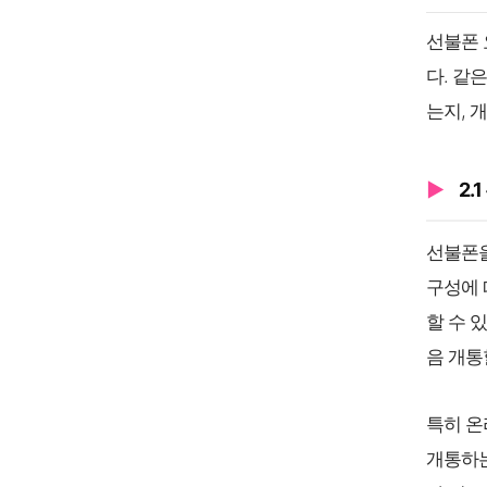
선불폰 
다. 같
는지, 
2.
선불폰을
구성에 
할 수 
음 개통
특히 온
개통하는