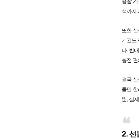
용할 계
색까지 
또한 선
기간도 
다. 반
충전 편
결국 선
큼만 합
뿐, 실
2. 