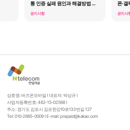
통 인증 실패 원인과 해결방법 총
폰·갤
정리
공지사항
공지사
상호명: 버즈온모바일 l 대표자: 박상규 l
사업자등록번호: 462-15-02568 l
주소: 경기도 김포시 김포한강10로133번길 127
Tel: 010-2665-0009 l E-mail: prepaid@kakao.com