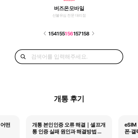
버즈온모바일
선불유심 전문 대리점
154
155
156
157
158
개통 후기
 어떤
개통 본인인증 오류 해결｜셀프개
eSI
통 인증 실패 원인과 해결방법 총
폰·갤