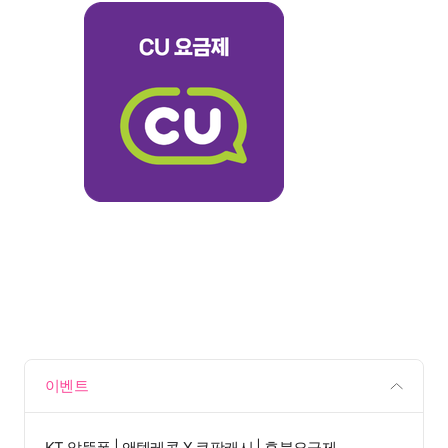
이벤트
KT 알뜰폰 | 앤텔레콤 X 쿠팡캐시 | 후불요금제