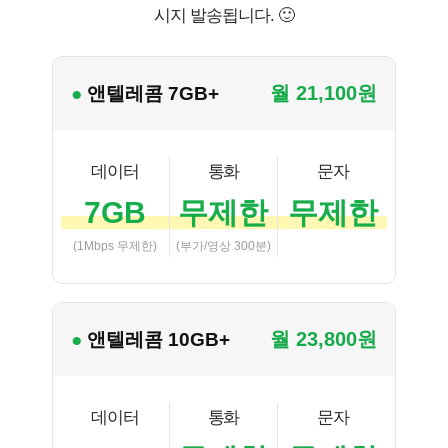
시지 발송됩니다. 🙂
월 21,100원
● 앤텔레콤 7GB+
데이터
통화
문자
7GB
무제한
무제한
(1Mbps 무제한)
(부가/영상 300분)
월 23,800원
● 앤텔레콤 10GB+
데이터
통화
문자