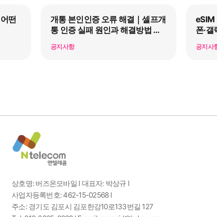
 어떤
개통 본인인증 오류 해결｜셀프개
eSI
통 인증 실패 원인과 해결방법 총
폰·갤
정리
공지사항
공지사
상호명: 버즈온모바일 l 대표자: 박상규 l
사업자등록번호: 462-15-02568 l
주소: 경기도 김포시 김포한강10로133번길 127