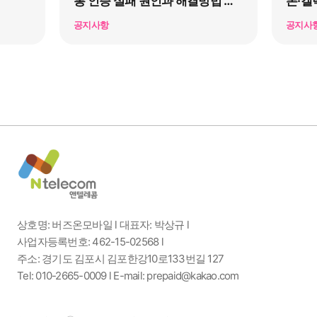
통 인증 실패 원인과 해결방법 총
폰·갤
정리
공지사항
공지사
상호명: 버즈온모바일 l 대표자: 박상규 l
사업자등록번호: 462-15-02568 l
주소: 경기도 김포시 김포한강10로133번길 127
Tel: 010-2665-0009 l E-mail: prepaid@kakao.com