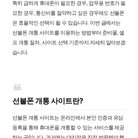
특히 급하게 휴대폰이 필요한 경우, 업무용 번호가 필
요한 경우, 통신비를 절약하고 싶은 경우에도 선불폰
은 효율적인 선택이 될 수 있습니다. 이번 글에서는
선불폰 개통 사이트를 이용하는 방법부터 준비물, 셀
프 개통 절차, 사이트 선택 기준까지 자세히 알아보겠
습니다.
선불폰 개통 사이트란?
선불폰 개통 사이트는 온라인에서 본인 인증과 유심
등록을 통해 휴대폰을 개통할 수 있는 서비스를 제공
하는 곳입니다. 과거에는 대리점을 직접 방문해야 했