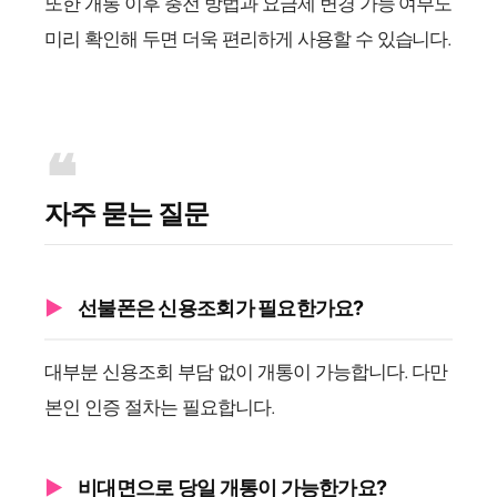
또한 개통 이후 충전 방법과 요금제 변경 가능 여부도
미리 확인해 두면 더욱 편리하게 사용할 수 있습니다.
자주 묻는 질문
선불폰은 신용조회가 필요한가요?
대부분 신용조회 부담 없이 개통이 가능합니다. 다만
본인 인증 절차는 필요합니다.
비대면으로 당일 개통이 가능한가요?