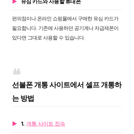
유심 카드와 사용할 휴대폰
편의점이나 온라인 쇼핑몰에서 구매한 유심 카드가
필요합니다. 기존에 사용하던 공기계나 자급제폰이
있다면 그대로 사용할 수 있습니다.
선불폰 개통 사이트에서 셀프 개통하
는 방법
1.
개통 사이트 접속