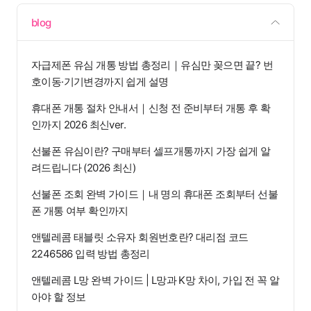
blog
자급제폰 유심 개통 방법 총정리｜유심만 꽂으면 끝? 번
호이동·기기변경까지 쉽게 설명
휴대폰 개통 절차 안내서｜신청 전 준비부터 개통 후 확
인까지 2026 최신ver.
선불폰 유심이란? 구매부터 셀프개통까지 가장 쉽게 알
려드립니다 (2026 최신)
선불폰 조회 완벽 가이드｜내 명의 휴대폰 조회부터 선불
폰 개통 여부 확인까지
앤텔레콤 태블릿 소유자 회원번호란? 대리점 코드
2246586 입력 방법 총정리
앤텔레콤 L망 완벽 가이드 | L망과 K망 차이, 가입 전 꼭 알
아야 할 정보