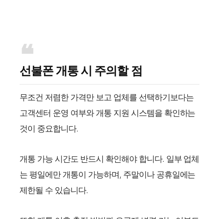
선불폰 개통 시 주의할 점
무조건 저렴한 가격만 보고 업체를 선택하기보다는
고객센터 운영 여부와 개통 지원 시스템을 확인하는
것이 중요합니다.
개통 가능 시간도 반드시 확인해야 합니다. 일부 업체
는 평일에만 개통이 가능하며, 주말이나 공휴일에는
제한될 수 있습니다.