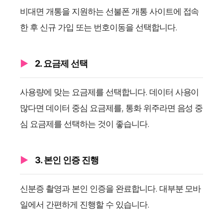
비대면 개통을 지원하는 선불폰 개통 사이트에 접속
한 후 신규 가입 또는 번호이동을 선택합니다.
2. 요금제 선택
사용량에 맞는 요금제를 선택합니다. 데이터 사용이
많다면 데이터 중심 요금제를, 통화 위주라면 음성 중
심 요금제를 선택하는 것이 좋습니다.
3. 본인 인증 진행
신분증 촬영과 본인 인증을 완료합니다. 대부분 모바
일에서 간편하게 진행할 수 있습니다.