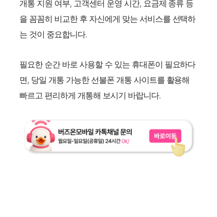
개통 지원 여부, 고객센터 운영 시간, 요금제 종류 등
을 꼼꼼히 비교한 후 자신에게 맞는 서비스를 선택하
는 것이 중요합니다.
필요한 순간 바로 사용할 수 있는 휴대폰이 필요하다
면, 당일 개통 가능한 선불폰 개통 사이트를 활용해
빠르고 편리하게 개통해 보시기 바랍니다.