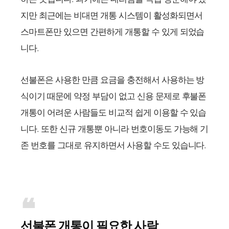
지만 최근에는 비대면 개통 시스템이 활성화되면서
스마트폰만 있으면 간편하게 개통할 수 있게 되었습
니다.
선불폰은 사용한 만큼 요금을 충전해서 사용하는 방
식이기 때문에 약정 부담이 없고 신용 문제로 후불폰
개통이 어려운 사람들도 비교적 쉽게 이용할 수 있습
니다. 또한 신규 개통뿐 아니라 번호이동도 가능해 기
존 번호를 그대로 유지하면서 사용할 수도 있습니다.
선불폰 개통이 필요한 사람