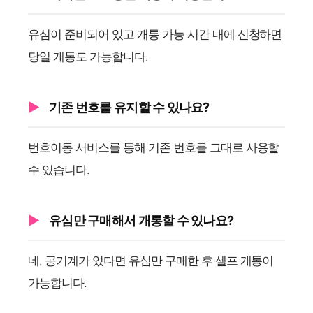
유심이 준비되어 있고 개통 가능 시간 내에 신청하면
당일 개통도 가능합니다.
기존 번호를 유지할 수 있나요?
번호이동 서비스를 통해 기존 번호를 그대로 사용할
수 있습니다.
유심만 구매해서 개통할 수 있나요?
네. 공기계가 있다면 유심만 구매한 후 셀프 개통이
가능합니다.