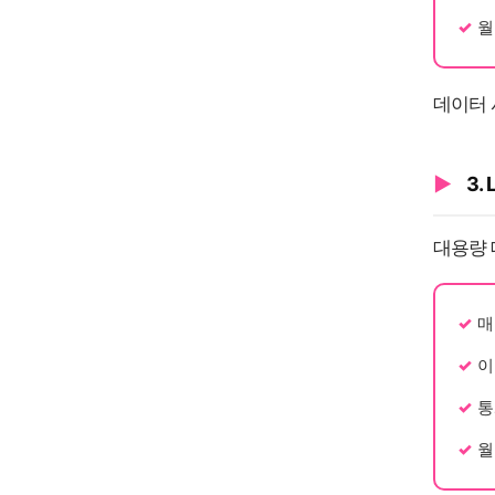
월
데이터 
3.
대용량 
매
이
통
월