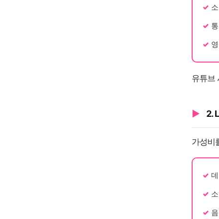
소
통
영
유튜브 
2.
가성비를
데
소
음