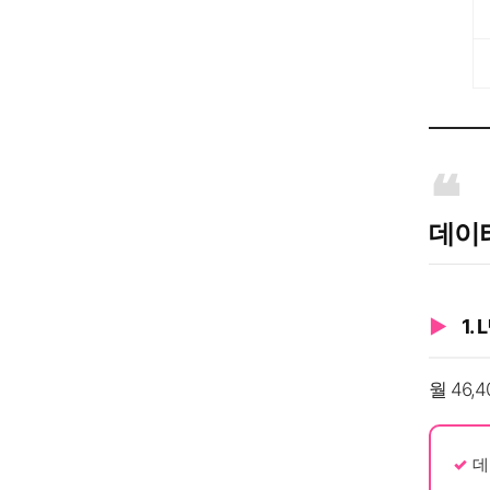
데이터
1.
월 46
데