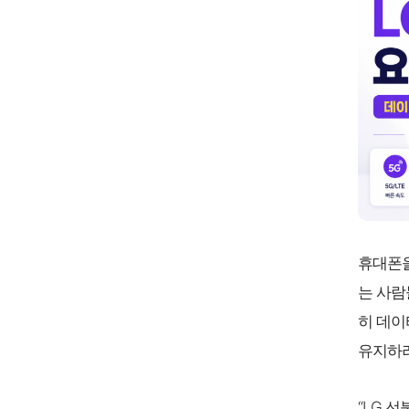
휴대폰을
는 사
히 데이
유지하려
“LG 