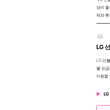
성비 좋
제와 특
LG 
LG 선
불 요금
이용할 
L