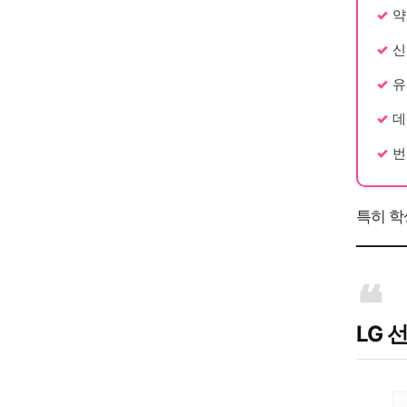
약
신
유
데
번
특히 학
LG 